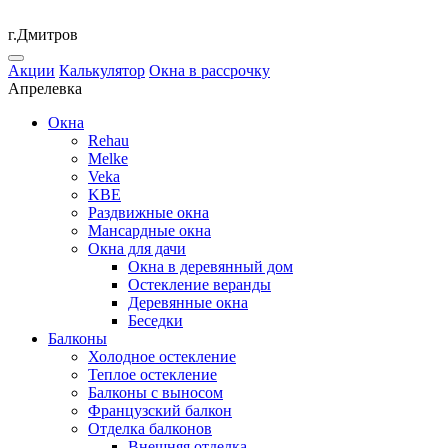
г.Дмитров
Акции
Калькулятор
Окна в рассрочку
Апрелевка
Окна
Rehau
Melke
Veka
KBE
Раздвижные окна
Мансардные окна
Окна для дачи
Окна в деревянный дом
Остекление веранды
Деревянные окна
Беседки
Балконы
Холодное остекление
Теплое остекление
Балконы с выносом
Французский балкон
Отделка балконов
Внешняя отделка