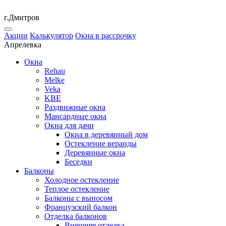
г.Дмитров
Акции
Калькулятор
Окна в рассрочку
Апрелевка
Окна
Rehau
Melke
Veka
KBE
Раздвижные окна
Мансардные окна
Окна для дачи
Окна в деревянный дом
Остекление веранды
Деревянные окна
Беседки
Балконы
Холодное остекление
Теплое остекление
Балконы с выносом
Французский балкон
Отделка балконов
Внешняя отделка