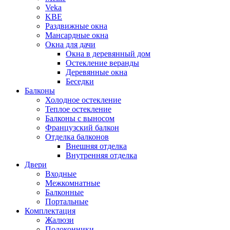
Veka
KBE
Раздвижные окна
Мансардные окна
Окна для дачи
Окна в деревянный дом
Остекление веранды
Деревянные окна
Беседки
Балконы
Холодное остекление
Теплое остекление
Балконы с выносом
Французский балкон
Отделка балконов
Внешняя отделка
Внутренняя отделка
Двери
Входные
Межкомнатные
Балконные
Портальные
Комплектация
Жалюзи
Подоконники