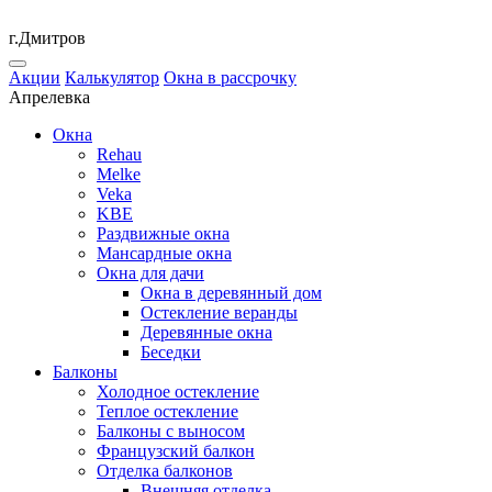
г.Дмитров
Акции
Калькулятор
Окна в рассрочку
Апрелевка
Окна
Rehau
Melke
Veka
KBE
Раздвижные окна
Мансардные окна
Окна для дачи
Окна в деревянный дом
Остекление веранды
Деревянные окна
Беседки
Балконы
Холодное остекление
Теплое остекление
Балконы с выносом
Французский балкон
Отделка балконов
Внешняя отделка