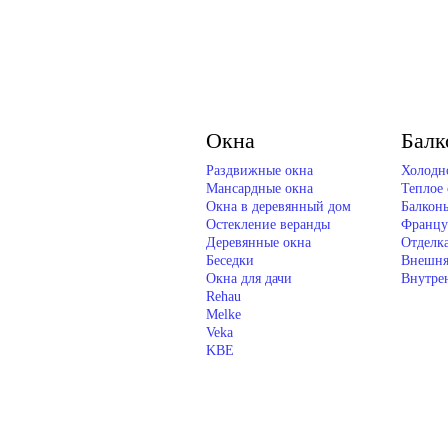
Окна
Балк
Раздвижные окна
Холодн
Мансардные окна
Теплое 
Окна в деревянный дом
Балкон
Остекление веранды
Францу
Деревянные окна
Отделк
Беседки
Внешня
Окна для дачи
Внутре
Rehau
Melke
Veka
KBE