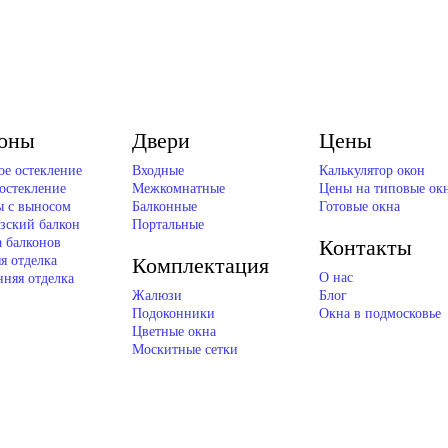
оны
Двери
Цены
ое остекление
Входные
Калькулятор окон
остекление
Межкомнатные
Цены на типовые ок
ы с выносом
Балконные
Готовые окна
зский балкон
Портальные
а балконов
Контакты
я отделка
Комплектация
О нас
нняя отделка
Жалюзи
Блог
Подоконники
Окна в подмосковье
Цветные окна
Москитные сетки